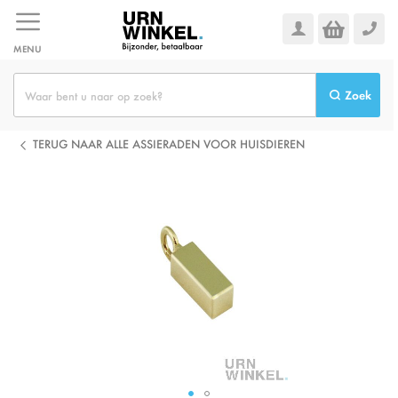
Ga
naar
de
MENU
inhoud
Zoek
TERUG NAAR ALLE ASSIERADEN VOOR HUISDIEREN
Ga
naar
het
einde
van
de
afbeeldingen-
gallerij