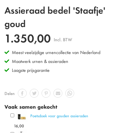
Ga
Assieraad bedel 'Staafje'
naar
het
goud
begin
van
1.350,00
de
Incl. BTW
afbeeldingen-
gallerij
Meest veelzijdige urnencollectie van Nederland
Maatwerk urnen & assieraden
Laagste prijsgarantie
Delen
Vaak samen gekocht
Poetsdoek voor gouden assieraden
16,00