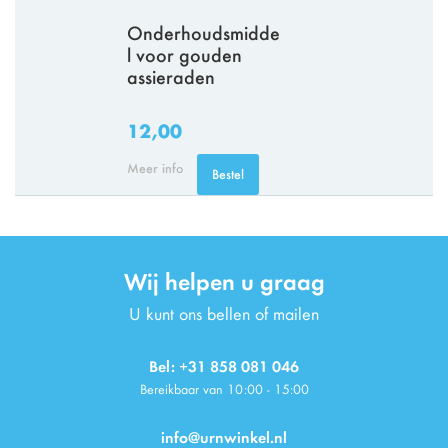
Onderhoudsmidde
l voor gouden
assieraden
12,00
Meer info
Bestel
Wij helpen u graag
U kunt ons bellen of mailen
Bel: +31 858 081 046
Bereikbaar van 10:00 - 15:00
info@urnwinkel.nl