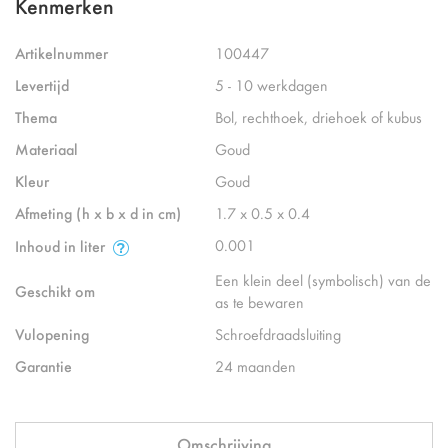
Kenmerken
Artikelnummer
100447
Levertijd
5 - 10 werkdagen
Thema
Bol, rechthoek, driehoek of kubus
Materiaal
Goud
Kleur
Goud
Afmeting (h x b x d in cm)
1.7 x 0.5 x 0.4
0.001
Inhoud in liter
Een klein deel (symbolisch) van de
Geschikt om
as te bewaren
Vulopening
Schroefdraadsluiting
Garantie
24 maanden
Omschrijving