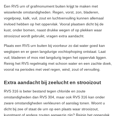
Een RVS urn of grafmonument buiten krijgt te maken met
wisselende omstandigheden. Regen, vorst, zon, bladeren,
vogelpoep, kalk, vuil, zout en luchtvervuiling kunnen allemaal
invloed hebben op het oppervlak. Vooral plaatsen dicht bij de
kust, onder bomen, naast drukke wegen of op plekken waar
strooizout wordt gebruikt, vragen extra aandacht.
Plaats een RVS urn buiten bij voorkeur zo dat water goed kan
weglopen en er geen langdurige vochtophoping ontstaat. Laat
vuil, bladeren of mos niet langdurig tegen het oppervlak liggen.
Reinig het RVS regelmatig met schoon water en een zachte doek,
vooral na periodes met veel regen, wind, zout of vervuiling.
Extra aandacht bij zeelucht en strooizout
RVS 316 is beter bestand tegen chloride en zoute
omstandigheden dan RVS 304, maar ook RVS 316 kan onder
zware omstandigheden verkleuren of aanslag tonen. Woont u
dicht bij zee of staat de urn op een plaats waar strooizout,
kunstmest of andere zouten aanwezig zijn? Reinig het oppervlak