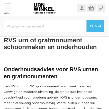
Ga
naar
de
MENU
inhoud
Zoek
RVS urn of grafmonument
schoonmaken en onderhouden
Onderhoudsadvies voor RVS urnen
en grafmonumenten
Een RVS urn of RVS grafmonument wordt vaak gekozen
vanwege de moderne uitstraling, de sterke kwaliteit en de
geschiktheid voor langdurig gebruik. RVS is onderhoudsarm,
maar niet volledig onderhoudsvrij. Vooral buiten kunnen vuil,
regenwater, kalk, vogelpoep, boomhars, strooizout, ijzerdeeltjes