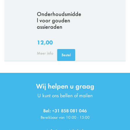
Onderhoudsmidde
l voor gouden
assieraden
12,00
Meer info
Bestel
Wij helpen u graag
U kunt ons bellen of mailen
Bel: +31 858 081 046
Bereikbaar van 10:00 - 15:00