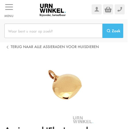
Ga
naar
de
MENU
inhoud
Zoek
TERUG NAAR ALLE ASSIERADEN VOOR HUISDIEREN
Ga
naar
het
einde
van
de
afbeeldingen-
gallerij
Ga