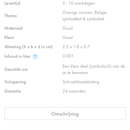
Levertijd
5 - 10 werkdagen
Overige vormen, Religie,
Thema
spiritualiteit & symboliek
Materiaal
Goud
Kleur
Goud
Afmeting (h x b x d in cm)
2.2 x 1.8 x 0.7
0.001
Inhoud in liter
Een klein deel (symbolisch) van de
Geschikt om
as te bewaren
Vulopening
Schroefdraadsluiting
Garantie
24 maanden
Omschrijving