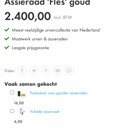
Assieraad 'Fles' goud
naar
het
2.400,00
begin
Incl. BTW
van
de
Meest veelzijdige urnencollectie van Nederland
afbeeldingen-
gallerij
Maatwerk urnen & assieraden
Laagste prijsgarantie
Delen
Vaak samen gekocht
Poetsdoek voor gouden assieraden
16,00
Vulsetje assieraad
6,00