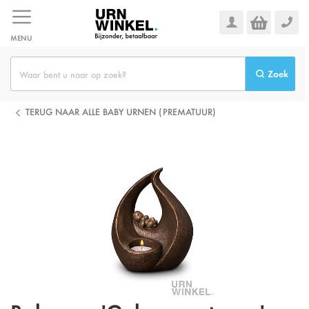
Ga
naar
de
MENU
inhoud
Zoek
TERUG NAAR ALLE BABY URNEN (PREMATUUR)
Ga
naar
het
einde
van
de
afbeeldingen-
gallerij
Ga