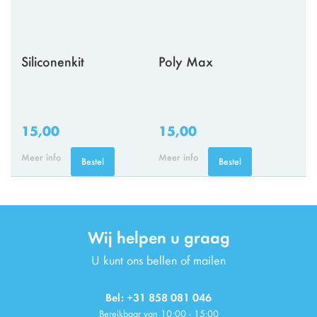
Siliconenkit
Poly Max
15,00
15,00
Meer info
Meer info
Bestel
Bestel
Wij helpen u graag
U kunt ons bellen of mailen
Bel: +31 858 081 046
Bereikbaar van 10:00 - 15:00