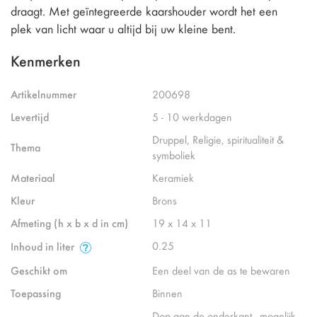
draagt. Met geïntegreerde kaarshouder wordt het een
plek van licht waar u altijd bij uw kleine bent.
Kenmerken
Artikelnummer
200698
Levertijd
5 - 10 werkdagen
Druppel, Religie, spiritualiteit &
Thema
symboliek
Materiaal
Keramiek
Kleur
Brons
Afmeting (h x b x d in cm)
19 x 14 x 11
0.25
Inhoud in liter
Geschikt om
Een deel van de as te bewaren
Toepassing
Binnen
Dop aan de onderkant - mogelijk