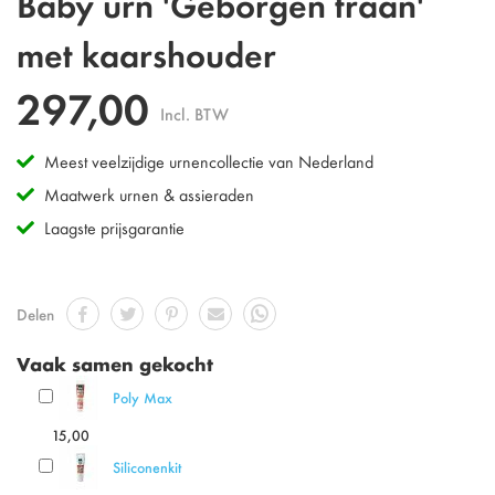
Baby urn 'Geborgen traan'
naar
het
met kaarshouder
begin
van
297,00
de
Incl. BTW
afbeeldingen-
gallerij
Meest veelzijdige urnencollectie van Nederland
Maatwerk urnen & assieraden
Laagste prijsgarantie
Delen
Vaak samen gekocht
Poly Max
15,00
Siliconenkit