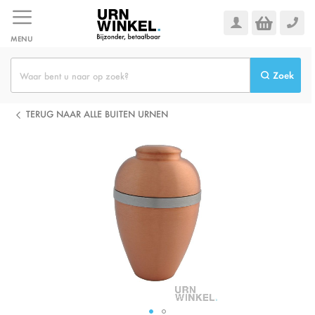
Ga
naar
de
MENU
inhoud
Zoek
TERUG NAAR ALLE BUITEN URNEN
Ga
naar
het
einde
van
de
afbeeldingen-
gallerij