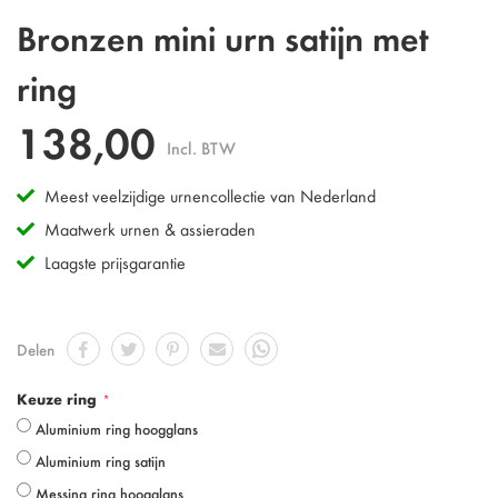
Ga
Bronzen mini urn satijn met
naar
het
ring
begin
van
138,00
de
Incl. BTW
afbeeldingen-
gallerij
Meest veelzijdige urnencollectie van Nederland
Maatwerk urnen & assieraden
Laagste prijsgarantie
Delen
Keuze ring
Aluminium ring hoogglans
Aluminium ring satijn
Messing ring hoogglans