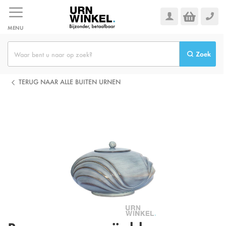
Ga
naar
de
MENU
inhoud
Zoek
TERUG NAAR ALLE BUITEN URNEN
Ga
naar
het
einde
van
de
afbeeldingen-
gallerij
Ga