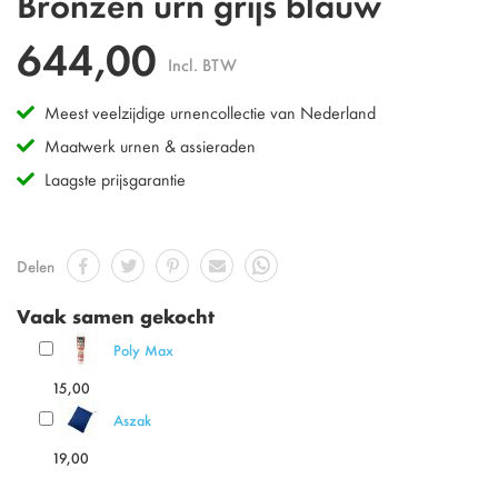
Bronzen urn grijs blauw
naar
het
644,00
begin
Incl. BTW
van
de
Meest veelzijdige urnencollectie van Nederland
afbeeldingen-
gallerij
Maatwerk urnen & assieraden
Laagste prijsgarantie
Delen
Vaak samen gekocht
Poly Max
15,00
Aszak
19,00