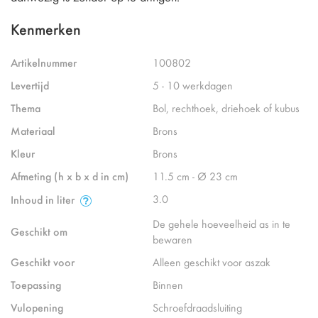
Kenmerken
Artikelnummer
100802
Levertijd
5 - 10 werkdagen
Thema
Bol, rechthoek, driehoek of kubus
Materiaal
Brons
Kleur
Brons
Afmeting (h x b x d in cm)
11.5 cm - Ø 23 cm
3.0
Inhoud in liter
De gehele hoeveelheid as in te
Geschikt om
bewaren
Geschikt voor
Alleen geschikt voor aszak
Toepassing
Binnen
Vulopening
Schroefdraadsluiting