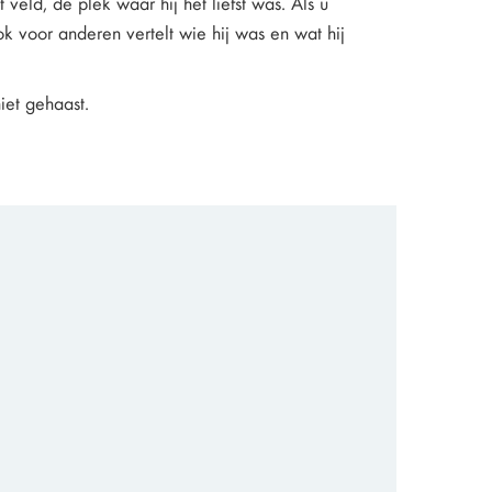
t veld, de plek waar hij het liefst was. Als u
ok voor anderen vertelt wie hij was en wat hij
iet gehaast.