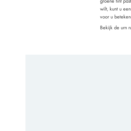
groene tint past
wilt, kunt u ee
voor u beteken
Bekijk de urn r