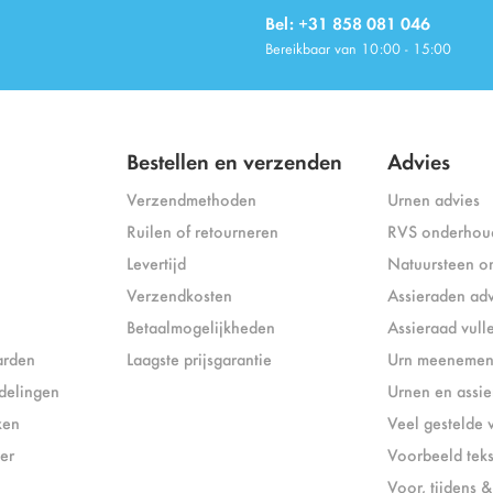
Bel: +31 858 081 046
Bereikbaar van 10:00 - 15:00
Bestellen en verzenden
Advies
Verzendmethoden
Urnen advies
Ruilen of retourneren
RVS onderhou
Levertijd
Natuursteen o
Verzendkosten
Assieraden adv
Betaalmogelijkheden
Assieraad vull
arden
Laagste prijsgarantie
Urn meenemen 
delingen
Urnen en assi
ken
Veel gestelde 
er
Voorbeeld tek
Voor, tijdens 