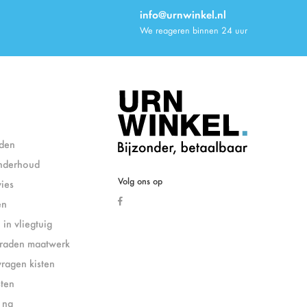
info@urnwinkel.nl
We reageren binnen 24 uur
den
nderhoud
Volg ons op
ies
en
in vliegtuig
eraden maatwerk
vragen kisten
sten
& na