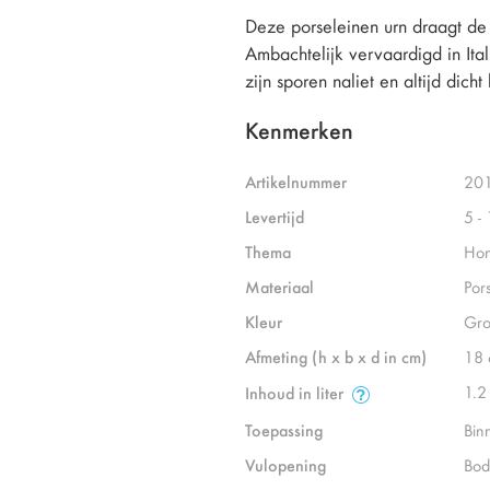
Deze porseleinen urn draagt de
Ambachtelijk vervaardigd in Itali
zijn sporen naliet en altijd dicht b
Kenmerken
Artikelnummer
20
Levertijd
5 -
Thema
Hon
Materiaal
Por
Kleur
Gr
Afmeting (h x b x d in cm)
18 
1.2
Inhoud in liter
Toepassing
Bin
Vulopening
Bod