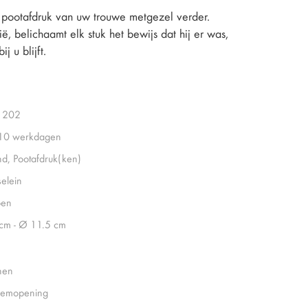
 pootafdruk van uw trouwe metgezel verder.
ë, belichaamt elk stuk het bewijs dat hij er was,
ij u blijft.
1202
 10 werkdagen
d, Pootafdruk(ken)
selein
oen
cm - Ø 11.5 cm
nen
emopening