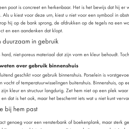
en poot is concreet en herkenbaar. Het is het bewijs dat hij er w
 u. Als u kiest voor deze urn, kiest u niet voor een symbool in abst
op hij op de bank sprong, de afdrukken op de tegels na een wan
ect en een aandenken dat klopt.
en duurzaam in gebruik
n hard, niet-poreus materiaal dat zijn vorm en kleur behoudt. To
weten over gebruik binnenshuis
sluitend geschikt voor gebruik binnenshuis. Porselein is vorstgevo
an vocht of temperatuurwisselingen buitenshuis. Binnenshuis, op ee
 zijn kleur en structuur langdurig. Zet hem niet op een plek waa
h, en dat is het ook, maar het beschermt iets wat u niet kunt verv
e bij hem past
act genoeg voor een vensterbank of boekenplank, maar sterk g