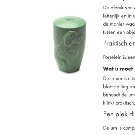
De afdruk van e
letterlijk en in
de manier waar
tussen een obj
Praktisch 
Porselein is ee
Wat u moet 
Deze urn is uit
blootstelling a
behoudt de urn
klinkt praktisc
Een plek di
De urn is comp