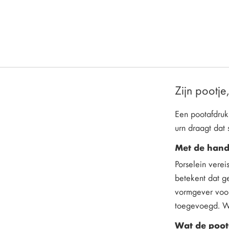
Zijn pootje,
Een pootafdruk
urn draagt dat 
Met de hand
Porselein verei
betekent dat g
vormgever voort
toegevoegd. Wat
Wat de poot