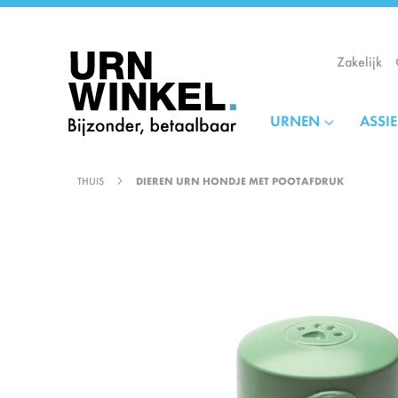
Ga
naar
de
Zakelijk
inhoud
URNEN
ASSI
THUIS
DIEREN URN HONDJE MET POOTAFDRUK
Ga
naar
het
einde
van
de
afbeeldingen-
gallerij