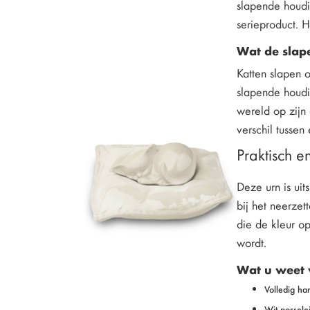
slapende houdin
serieproduct. H
Wat de slap
Katten slapen o
slapende houdin
wereld op zijn
verschil tusse
Praktisch e
Deze urn is uit
bij het neerzet
die de kleur op
wordt.
Wat u weet 
Volledig ha
Wit porselei