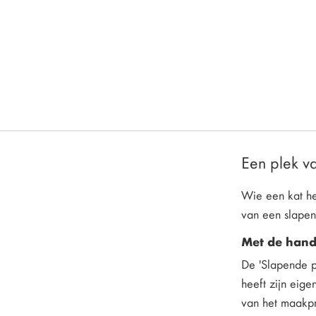
Een plek va
Wie een kat hee
van een slapend
Met de hand 
De 'Slapende po
heeft zijn eige
van het maakpro