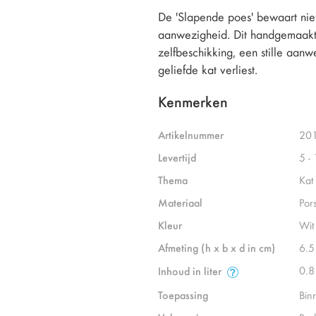
De 'Slapende poes' bewaart niet
aanwezigheid. Dit handgemaakte 
zelfbeschikking, een stille aan
geliefde kat verliest.
Kenmerken
Artikelnummer
20
Levertijd
5 -
Thema
Kat
Materiaal
Por
Kleur
Wit
Afmeting (h x b x d in cm)
6.5
0.8
Inhoud in liter
Toepassing
Bin