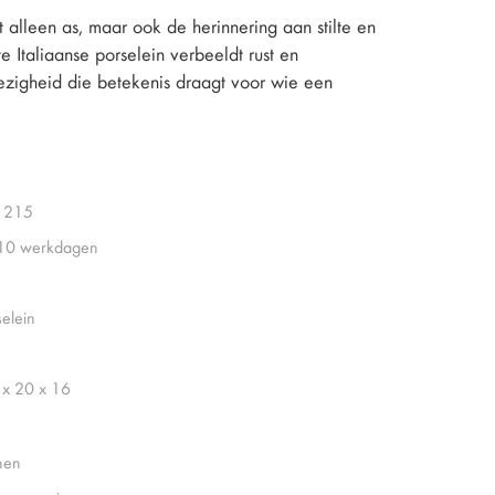
 alleen as, maar ook de herinnering aan stilte en
Italiaanse porselein verbeeldt rust en
wezigheid die betekenis draagt voor wie een
1215
 10 werkdagen
selein
 x 20 x 16
nen