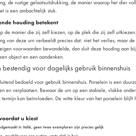
g, de rustige gelaatsuitdrukking, de manier waarop het dier volled
et is een ambachtelijk stuk.
ende houding betekent
p de manier die zij zelf kiezen, op de plek die zij zelf uitkiezen
g van deze urn verbeeldt precies dat: niet het verlies, maar de 
 eigen voorwaarden bewandelde, dan sluit deze houding aan bij w
n een object en een aandenken.
n bestendig voor dagelijks gebruik binnenshuis
sluitend bedoeld voor gebruik binnenshuis. Porselein is een duu
ten en verplaatsen. Bewaar de urn op een stabiele, vlakke onderg
 termijn kan beïnvloeden. De witte kleur van het porselein blijft
voordat u kiest
ndgemaakt in Italië, geen twee exemplaren zijn precies gelijk
n, geschikt voor een rustige, vaste plek in huis