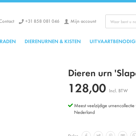
+31 858 081 046
Mijn account
Contact
Zoek
ERADEN
DIERENURNEN & KISTEN
UITVAARTBENODIG
Dieren urn 'Sla
128,00
Incl. BTW
Meest veelzijdige urnencollectie
Nederland
Delen