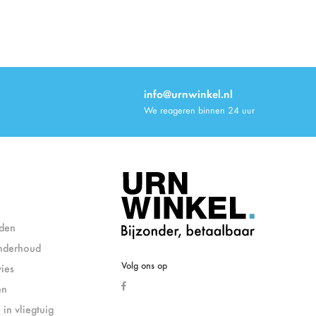
info@urnwinkel.nl
We reageren binnen 24 uur
den
nderhoud
Volg ons op
ies
en
in vliegtuig