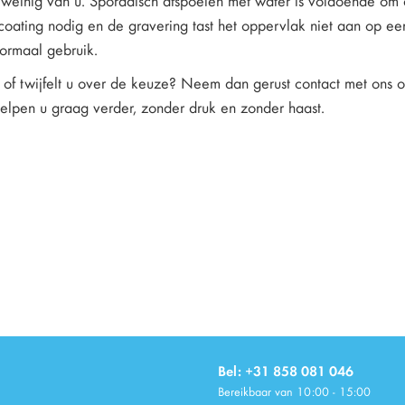
weinig van u. Sporadisch afspoelen met water is voldoende om de 
oating nodig en de gravering tast het oppervlak niet aan op een 
normaal gebruik.
of twijfelt u over de keuze? Neem dan gerust contact met ons op
helpen u graag verder, zonder druk en zonder haast.
Bel: +31 858 081 046
Bereikbaar van 10:00 - 15:00