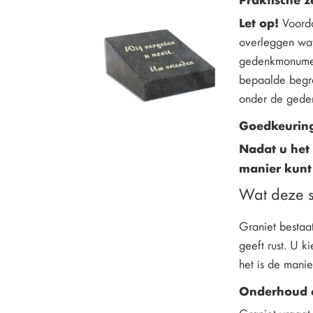
Let op!
Voorda
overleggen wat
gedenkmonument
bepaalde begra
onder de geden
Goedkeuring
Nadat u het
manier kunt
Wat deze st
Graniet bestaat
geeft rust. U k
het is de manie
Onderhoud 