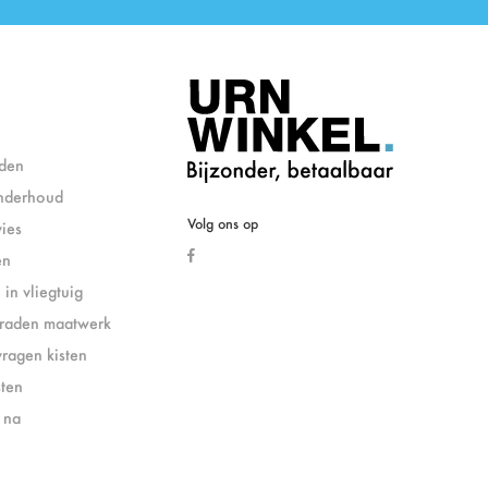
den
nderhoud
Volg ons op
ies
en
in vliegtuig
eraden maatwerk
vragen kisten
sten
& na