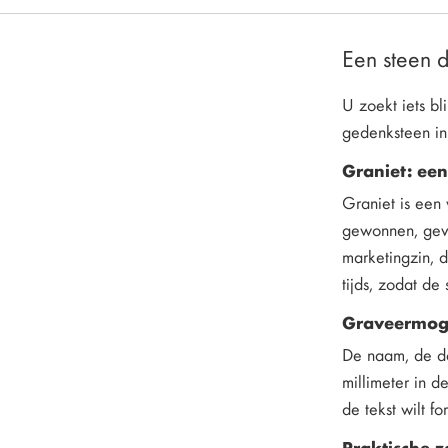
Een steen di
U zoekt iets bl
gedenksteen in
Graniet: een
Graniet is een
gewonnen, gevu
marketingzin, d
tijds, zodat de
Graveermog
De naam, de dat
millimeter in d
de tekst wilt f
Praktische z