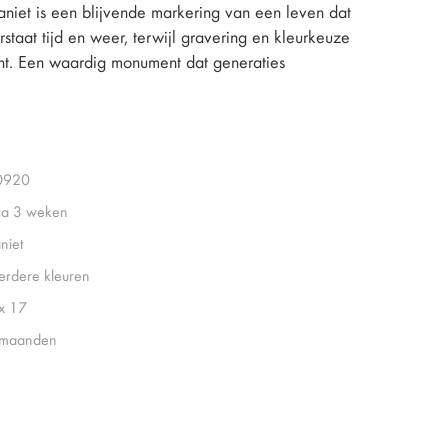
niet is een blijvende markering van een leven dat
taat tijd en weer, terwijl gravering en kleurkeuze
nt. Een waardig monument dat generaties
0920
ca 3 weken
niet
rdere kleuren
x 17
 maanden