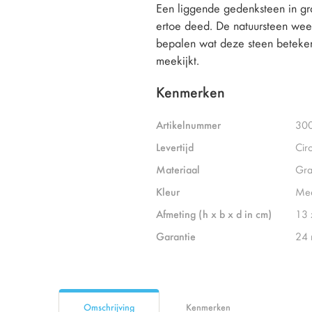
Een liggende gedenksteen in gra
ertoe deed. De natuursteen weers
bepalen wat deze steen beteke
meekijkt.
Kenmerken
Artikelnummer
30
Levertijd
Cir
Materiaal
Gra
Kleur
Mee
Afmeting (h x b x d in cm)
13 
Garantie
24
Omschrijving
Kenmerken