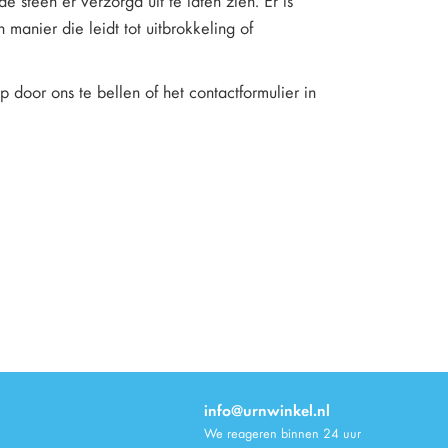
steen er verzorgd uit te laten zien. Er is
manier die leidt tot uitbrokkeling of
 door ons te bellen of het contactformulier in
info@urnwinkel.nl
We reageren binnen 24 uur