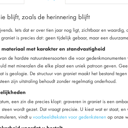
e blijft, zoals de herinnering blijft
ijvends. Iets dat er over tien jaar nog ligt, zichtbaar en waardig
 graniet is precies dat: geen tijdelijk gebaar, maar een duurza
 materiaal met karakter en standvastigheid
 van de hardste natuursteensoorten die voor gedenkmonumenten w
ld met mineralen die elke plaat een uniek patroon geven. Geen 
at is geologie. De structuur van graniet maakt het bestand tege
 steen zijn uitstraling behoudt zonder regelmatig onderhoud.
elijkheden
um, een zin die precies klopt: graveren in graniet is een ambach
e steen wordt gezet. Dat vraagt precisie. U kiest wat er staat, en w
ormuleren, vindt u
voorbeeldteksten voor gedenkstenen
op onze we
ekerheid voordat u bestelt