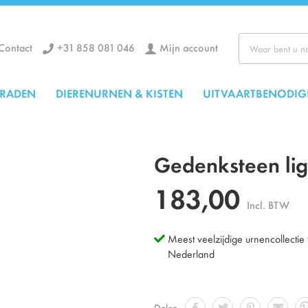
+31 858 081 046
Mijn account
Contact
Zoek
ERADEN
DIERENURNEN & KISTEN
UITVAARTBENODIG
Gedenksteen li
183,00
Incl. BTW
Meest veelzijdige urnencollectie
Nederland
Delen