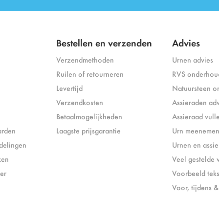
Bestellen en verzenden
Advies
Verzendmethoden
Urnen advies
Ruilen of retourneren
RVS onderhou
Levertijd
Natuursteen o
Verzendkosten
Assieraden adv
Betaalmogelijkheden
Assieraad vull
arden
Laagste prijsgarantie
Urn meenemen 
delingen
Urnen en assi
ken
Veel gestelde 
er
Voorbeeld tek
Voor, tijdens 