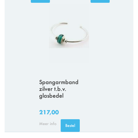
Spangarmband
zilver t.b.v.
glasbedel
217,00
Meer info
Bestel