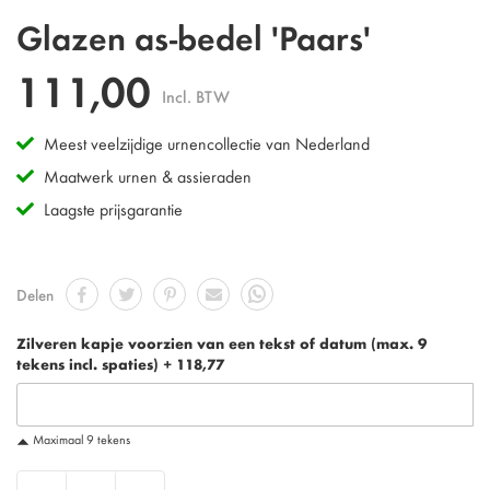
Ga
Glazen as-bedel 'Paars'
naar
het
111,00
begin
Incl. BTW
van
de
Meest veelzijdige urnencollectie van Nederland
afbeeldingen-
gallerij
Maatwerk urnen & assieraden
Laagste prijsgarantie
Delen
Zilveren kapje voorzien van een tekst of datum (max. 9
tekens incl. spaties)
+
118,77
Maximaal 9 tekens