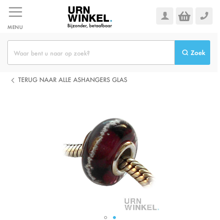
Ga
naar
de
MENU
inhoud
Zoek
TERUG NAAR ALLE ASHANGERS GLAS
Ga
naar
het
einde
van
de
afbeeldingen-
gallerij