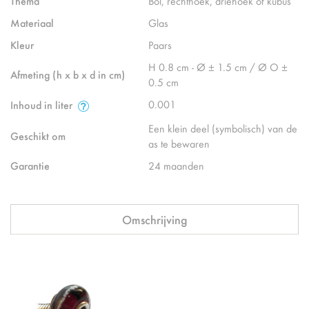
Thema
Bol, rechthoek, driehoek of kubus
Materiaal
Glas
Kleur
Paars
H 0.8 cm - Ø ± 1.5 cm / Ø O ±
Afmeting (h x b x d in cm)
0.5 cm
0.001
Inhoud in liter
Een klein deel (symbolisch) van de
Geschikt om
as te bewaren
Garantie
24 maanden
Omschrijving