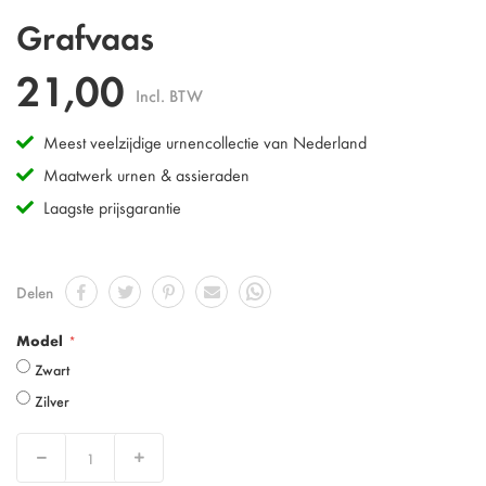
Ga
Grafvaas
naar
het
21,00
begin
Incl. BTW
van
de
Meest veelzijdige urnencollectie van Nederland
afbeeldingen-
gallerij
Maatwerk urnen & assieraden
Laagste prijsgarantie
Delen
Model
Zwart
Zilver
Verlaag
Verhoog