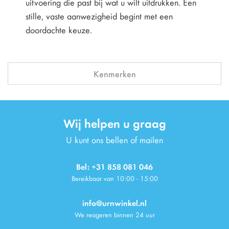
uitvoering die past bij wat u wilt uitdrukken. Een
stille, vaste aanwezigheid begint met een
doordachte keuze.
Kenmerken
Wij helpen u graag
U kunt ons bellen of mailen
Bel: +31 858 081 046
Bereikbaar van 10:00 - 15:00
info@urnwinkel.nl
We reageren binnen 24 uur