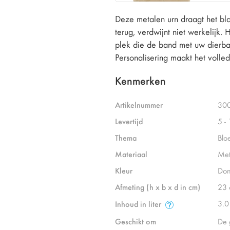
Deze metalen urn draagt het blad
terug, verdwijnt niet werkelijk.
plek die de band met uw dierba
Personalisering maakt het volle
Kenmerken
Artikelnummer
30
Levertijd
5 -
Thema
Blo
Materiaal
Met
Kleur
Don
Afmeting (h x b x d in cm)
23 
3.0
Inhoud in liter
Geschikt om
De 