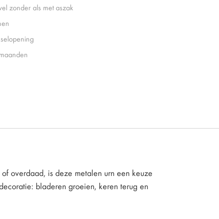
el zonder als met aszak
nen
selopening
 maanden
k of overdaad, is deze metalen urn een keuze
decoratie: bladeren groeien, keren terug en