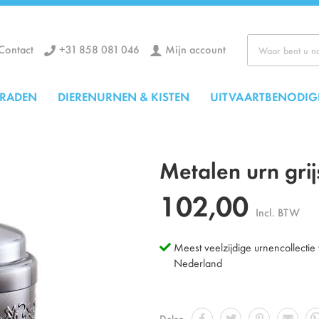
+31 858 081 046
Mijn account
Contact
Zoek
ERADEN
DIERENURNEN & KISTEN
UITVAARTBENODIG
Metalen urn grij
102,00
Incl. BTW
Meest veelzijdige urnencollectie
Nederland
Delen