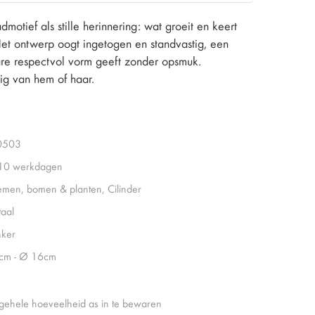
motief als stille herinnering: wat groeit en keert
 Het ontwerp oogt ingetogen en standvastig, een
re respectvol vorm geeft zonder opsmuk.
dig van hem of haar.
0503
 10 werkdagen
emen, bomen & planten, Cilinder
aal
ker
cm - Ø 16cm
gehele hoeveelheid as in te bewaren