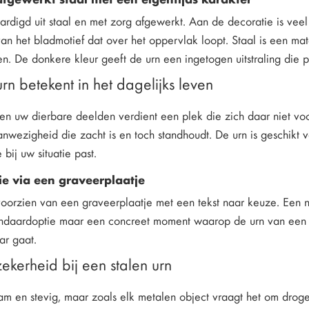
ardigd uit staal en met zorg afgewerkt. Aan de decoratie is veel
van het bladmotief dat over het oppervlak loopt. Staal is een mat
en. De donkere kleur geeft de urn een ingetogen uitstraling die pas
n betekent in het dagelijks leven
en uw dierbare deelden verdient een plek die zich daar niet voo
anwezigheid die zacht is en toch standhoudt. De urn is geschikt
 bij uw situatie past.
ie via een graveerplaatje
voorzien van een graveerplaatje met een tekst naar keuze. Een n
andaardoptie maar een concreet moment waarop de urn van een moo
ar gaat.
zekerheid bij een stalen urn
aam en stevig, maar zoals elk metalen object vraagt het om dro