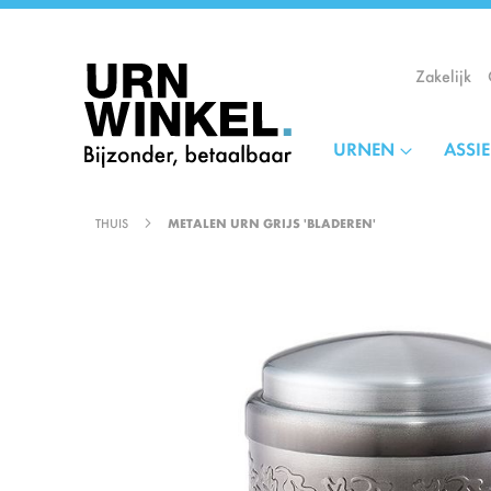
Ga
naar
de
Zakelijk
inhoud
URNEN
ASSI
THUIS
METALEN URN GRIJS 'BLADEREN'
Ga
naar
het
einde
van
de
afbeeldingen-
gallerij