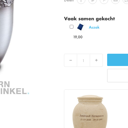
Vaak samen gekocht
Aszak
19,00
Verlaag
Verhoog