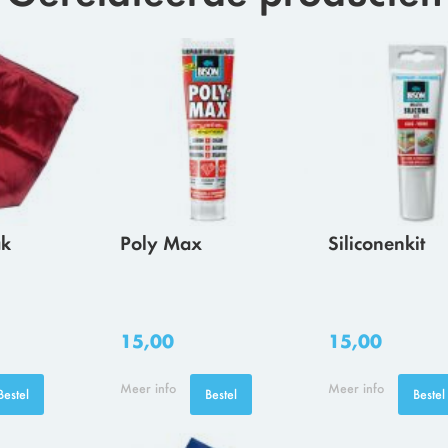
ak
Poly Max
Siliconenkit
15,00
15,00
Meer info
Meer info
Bestel
Bestel
Bestel