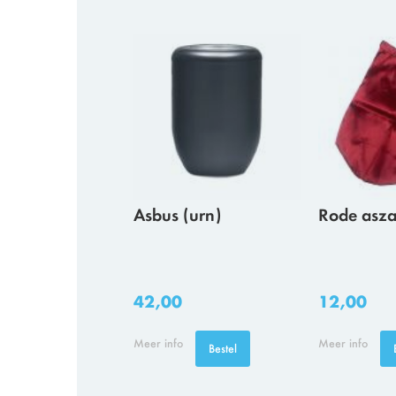
Asbus (urn)
Rode asz
42,00
12,00
Meer info
Meer info
Bestel