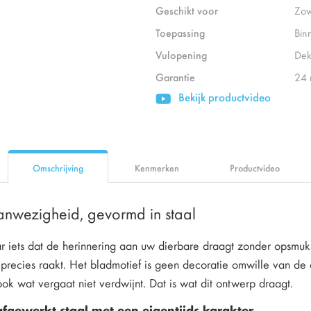
Geschikt voor
Zow
Toepassing
Bin
Vulopening
Dek
Garantie
24
Bekijk productvideo
Omschrijving
Kenmerken
Productvideo
aanwezigheid, gevormd in staal
ar iets dat de herinnering aan uw dierbare draagt zonder opsmu
 precies raakt. Het bladmotief is geen decoratie omwille van de 
ook wat vergaat niet verdwijnt. Dat is wat dit ontwerp draagt.
fgewerkt staal met een eigentijds karakter