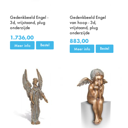
Gedenkbeeld Engel -
Gedenkbeeld Engel
3d, vrijstaand, plug
van hoop - 3d,
onderzijde
vrijstaand, plug
onderzijde
1.736,00
883,00
Bestel
Meer info
Bestel
Meer info