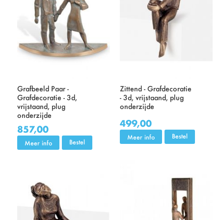
Grafbeeld Paar -
Zittend - Grafdecoratie
Grafdecoratie - 3d,
- 3d, vrijstaand, plug
vrijstaand, plug
onderzijde
onderzijde
499,00
857,00
Bestel
Meer info
Bestel
Meer info