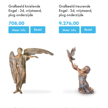
Grafbeeld knielende
Grafbeeld treurende
Engel - 3d, vrijstaand,
Engel - 3d, vrijstaand,
plug onderzijde
plug onderzijde
708,00
9.276,00
Bestel
Bestel
Meer info
Meer info