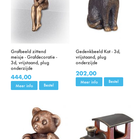
Grafbeeld zittend
Gedenkbeeld Kat - 3d,
meisje - Grafdecoratie -
vrijstaand, plug
3d, vrijstaand, plug
onderzijde
onderzijde
202,00
444,00
Bestel
Meer info
Bestel
Meer info