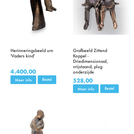
Herinneringsbeeld urn
Grafbeeld Zittend
'Vaders kind'
Koppel -
Driedimensionaal,
vrijstaand, plug
4.400,00
onderzijde
528,00
Bestel
Meer info
Bestel
Meer info