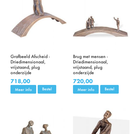
Grafbeeld Afscheid -
Brug met mensen -
Driedimensionaal,
Driedimensionaal,
vrijstaand, plug
vrijstaand, plug
onderzijde
onderzijde
718,00
720,00
Bestel
Bestel
Meer info
Meer info