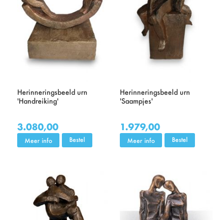
Herinneringsbeeld urn
Herinneringsbeeld urn
'Handreiking'
'Saampjes'
3.080,00
1.979,00
Bestel
Bestel
Meer info
Meer info