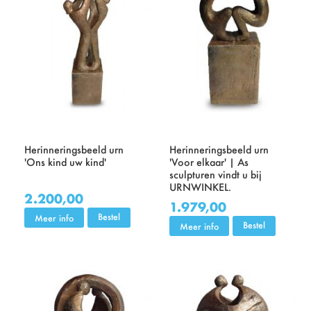
Herinneringsbeeld urn
Herinneringsbeeld urn
'Ons kind uw kind'
'Voor elkaar' | As
sculpturen vindt u bij
URNWINKEL.
2.200,00
1.979,00
Bestel
Meer info
Bestel
Meer info