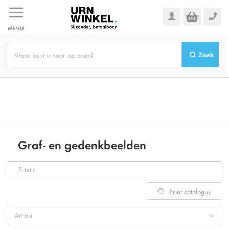
Ga
naar
de
MENU
inhoud
Zoek
Graf- en gedenkbeelden
Filters
Print catalogus