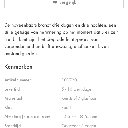
vergelijk
De noveenkaars brandt drie dagen en drie nachten, een
stille getuige van herinnering op het moment dat u er zelf
niet bij kunt zijn. Het dieprode licht spreekt van
verbondenheid en blijft aanwezig, onafhankelijk van
omstandigheden.
Kenmerken
Artikelnummer
100720
Levertijd
5 - 10 werkdagen
Materiaal
Kunststof / glasfiber
Kleur
Rood
Afmeting (h x b x d in cm)
14.5 cm - Ø 5.5 cm
Brandtijd
Ongeveer 5 dagen