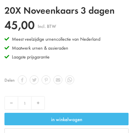
Ga
20X Noveenkaars 3 dagen
naar
het
45,00
begin
Incl. BTW
van
de
Meest veelzijdige urnencollectie van Nederland
afbeeldingen-
gallerij
Maatwerk urnen & assieraden
Laagste prijsgarantie
Delen
Verlaag
Verhoog
in winkelwagen