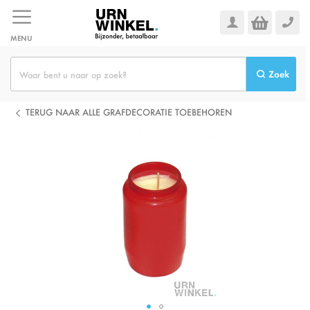
Ga
naar
de
MENU
inhoud
Zoek
TERUG NAAR ALLE GRAFDECORATIE TOEBEHOREN
Ga
naar
het
einde
van
de
afbeeldingen-
gallerij