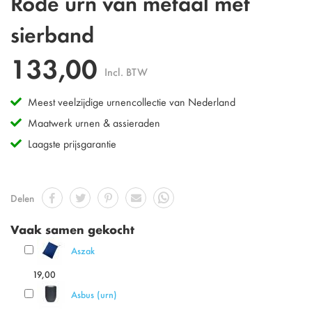
Rode urn van metaal met
naar
het
sierband
begin
van
133,00
de
Incl. BTW
afbeeldingen-
gallerij
Meest veelzijdige urnencollectie van Nederland
Maatwerk urnen & assieraden
Laagste prijsgarantie
Delen
Vaak samen gekocht
Aszak
19,00
Asbus (urn)