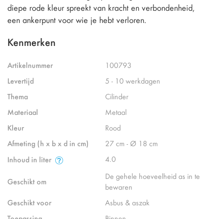
diepe rode kleur spreekt van kracht en verbondenheid,
een ankerpunt voor wie je hebt verloren.
Kenmerken
Artikelnummer
100793
Levertijd
5 - 10 werkdagen
Thema
Cilinder
Materiaal
Metaal
Kleur
Rood
Afmeting (h x b x d in cm)
27 cm - Ø 18 cm
4.0
Inhoud in liter
De gehele hoeveelheid as in te
Geschikt om
bewaren
Geschikt voor
Asbus & aszak
Toepassing
Binnen