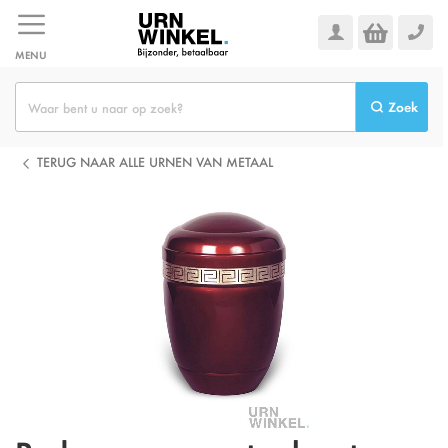
Ga
naar
de
MENU
inhoud
Zoek
TERUG NAAR ALLE URNEN VAN METAAL
Ga
naar
het
einde
van
de
afbeeldingen-
gallerij
Ga