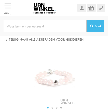
Ga
naar
de
MENU
inhoud
Zoek
TERUG NAAR ALLE ASSIERADEN VOOR HUISDIEREN
Ga
naar
het
einde
van
de
afbeeldingen-
gallerij