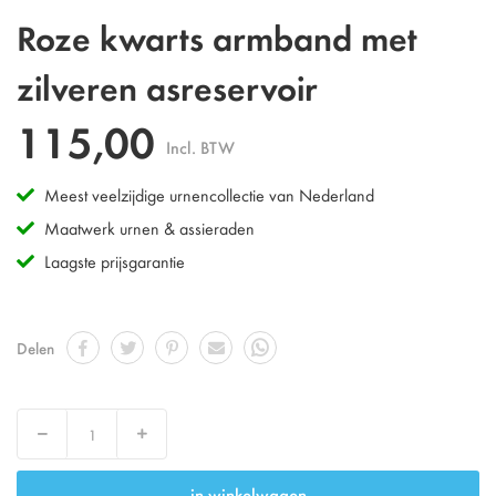
Ga
Roze kwarts armband met
naar
het
zilveren asreservoir
begin
van
115,00
de
Incl. BTW
afbeeldingen-
gallerij
Meest veelzijdige urnencollectie van Nederland
Maatwerk urnen & assieraden
Laagste prijsgarantie
Delen
Verlaag
Verhoog
in winkelwagen