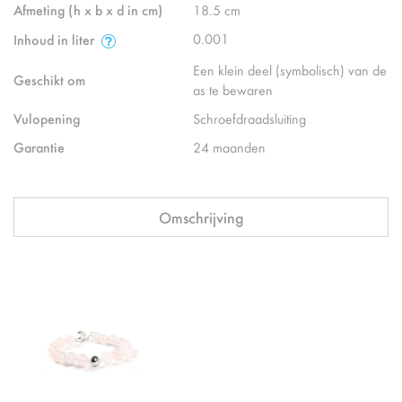
Afmeting (h x b x d in cm)
18.5 cm
0.001
Inhoud in liter
Een klein deel (symbolisch) van de
Geschikt om
as te bewaren
Vulopening
Schroefdraadsluiting
Garantie
24 maanden
Omschrijving