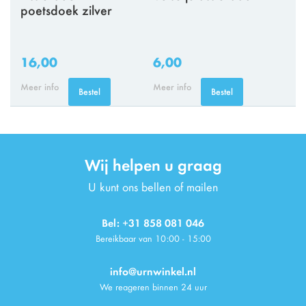
poetsdoek zilver
16,00
6,00
Meer info
Meer info
Bestel
Bestel
Wij helpen u graag
U kunt ons bellen of mailen
Bel: +31 858 081 046
Bereikbaar van 10:00 - 15:00
info@urnwinkel.nl
We reageren binnen 24 uur