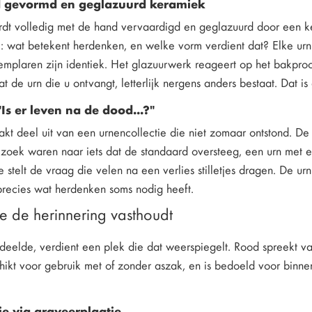
 gevormd en geglazuurd keramiek
dt volledig met de hand vervaardigd en geglazuurd door een ke
: wat betekent herdenken, en welke vorm verdient dat? Elke urn 
plaren zijn identiek. Het glazuurwerk reageert op het bakproces
t de urn die u ontvangt, letterlijk nergens anders bestaat. Dat i
"Is er leven na de dood...?"
kt deel uit van een urnencollectie die niet zomaar ontstond. D
zoek waren naar iets dat de standaard oversteeg, een urn met e
e stelt de vraag die velen na een verlies stilletjes dragen. De 
 precies wat herdenken soms nodig heeft.
e de herinnering vasthoudt
deelde, verdient een plek die dat weerspiegelt. Rood spreekt v
chikt voor gebruik met of zonder aszak, en is bedoeld voor binn
ie via graveerplaatje