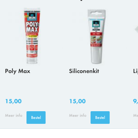
Poly Max
Siliconenkit
L
15,00
15,00
9
Meer info
Meer info
Me
Bestel
Bestel