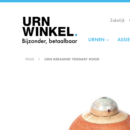
Ga
naar
de
Zakelijk
inhoud
URNEN
ASSI
THUIS
URN KERAMIEK 'FEGGARI' ROOD
Ga
naar
het
einde
van
de
afbeeldingen-
gallerij