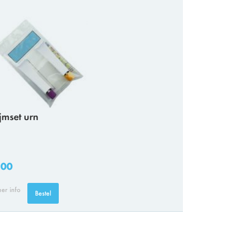
ijmset urn
,00
er info
Bestel