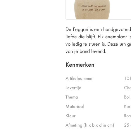
De Feggari is een handgevormd 
liefde die blijft. Elk exemplaar
volledig te sturen is. Deze urn
van je band levend.
Kenmerken
Artikelnummer
10
Levertijd
Cir
Thema
Bol
Materiaal
Ker
Kleur
Roo
Afmeting (h x b x d in cm)
25 