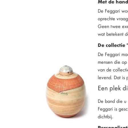
Met de hand
De Feggari wor
oprechte vraag
Geen twee exem
wat betekent da
De collectie 
De Feggari maa
mensen die op 
van de collecti
levend. Dat is
Een plek di
De band die u 
Feggari is ges
dichtbij.
Personalisat