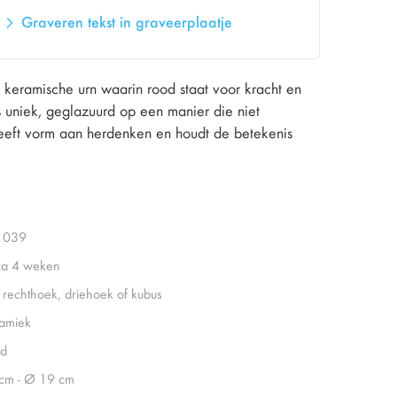
Graveren tekst in graveerplaatje
keramische urn waarin rood staat voor kracht en
 is uniek, geglazuurd op een manier die niet
 geeft vorm aan herdenken en houdt de betekenis
1039
ca 4 weken
, rechthoek, driehoek of kubus
amiek
d
cm - Ø 19 cm