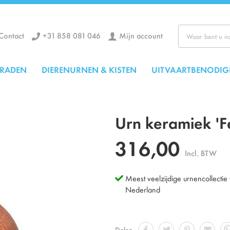
+31 858 081 046
Mijn account
Contact
Zoek
ERADEN
DIERENURNEN & KISTEN
UITVAARTBENODIG
Urn keramiek 'F
316,00
Incl. BTW
Meest veelzijdige urnencollectie
Nederland
Delen