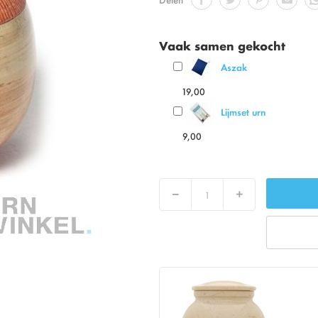
Vaak samen gekocht
Aszak
19,00
Lijmset urn
9,00
Verlaag
Verhoog