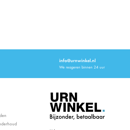
info@urnwinkel.nl
We reageren binnen 24 uur
den
nderhoud