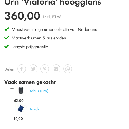
Urn 'Viatoria' hoogglans
naar
het
360,00
begin
Incl. BTW
van
de
Meest veelzijdige urnencollectie van Nederland
afbeeldingen-
gallerij
Maatwerk urnen & assieraden
Laagste prijsgarantie
Delen
Vaak samen gekocht
Asbus (urn)
42,00
Aszak
19,00