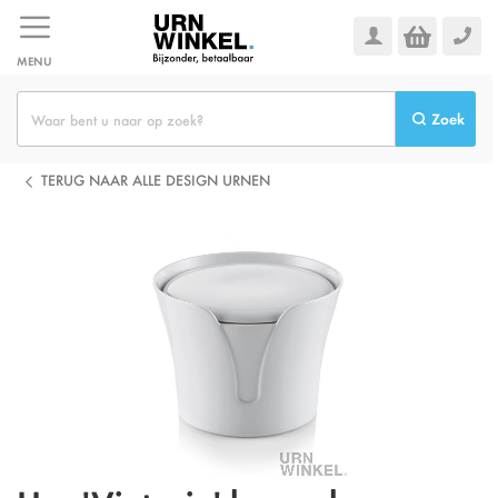
Ga
naar
de
MENU
inhoud
Zoek
TERUG NAAR ALLE DESIGN URNEN
Ga
naar
het
einde
van
de
afbeeldingen-
gallerij
Ga