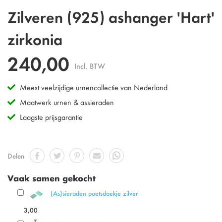
Ga
Zilveren (925) ashanger 'Hart'
naar
het
zirkonia
begin
van
240,00
de
Incl. BTW
afbeeldingen-
gallerij
Meest veelzijdige urnencollectie van Nederland
Maatwerk urnen & assieraden
Laagste prijsgarantie
Delen
Vaak samen gekocht
(As)sieraden poetsdoekje zilver
3,00