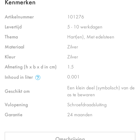
Kenmerken
Artikelnummer
101276
Levertijd
5 - 10 werkdagen
Thema
Hart(en), Met edelsteen
Materiaal
Zilver
Kleur
Zilver
Afmeting (h x b x d in cm)
1.5
0.001
Inhoud in liter
Een klein deel (symbolisch) van de
Geschikt om
as te bewaren
Vulopening
Schroefdraadsluiting
Garantie
24 maanden
Omschrijving