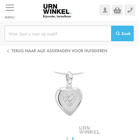
Ga
naar
de
MENU
inhoud
Zoek
TERUG NAAR ALLE ASSIERADEN VOOR HUISDIEREN
Ga
naar
het
einde
van
de
afbeeldingen-
gallerij